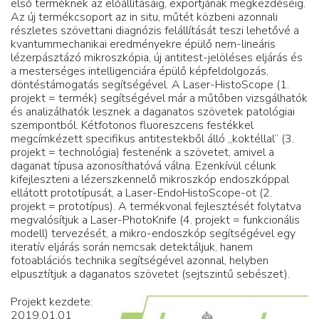
első terméknek az előállításáig, exportjának megkezdéséig.
Az új termékcsoport az in situ, műtét közbeni azonnali
részletes szövettani diagnózis felállítását teszi lehetővé a
kvantummechanikai eredményekre épülő nem-lineáris
lézerpásztázó mikroszkópia, új antitest-jelöléses eljárás és
a mesterséges intelligenciára épülő képfeldolgozás,
döntéstámogatás segítségével. A Laser-HistoScope (1.
projekt = termék) segítségével már a műtőben vizsgálhatók
és analizálhatók lesznek a daganatos szövetek patológiai
szempontból. Kétfotonos fluoreszcens festékkel
megcímkézett specifikus antitestekből álló „koktéllal” (3.
projekt = technológia) festenénk a szövetet, amivel a
daganat típusa azonosíthatóvá válna. Ezenkívül célunk
kifejleszteni a lézerszkennelő mikroszkóp endoszkóppal
ellátott prototípusát, a Laser-EndoHistoScope-ot (2.
projekt = prototípus). A termékvonal fejlesztését folytatva
megvalósítjuk a Laser-PhotoKnife (4. projekt = funkcionális
modell) tervezését, a mikro-endoszkóp segítségével egy
iteratív eljárás során nemcsak detektáljuk, hanem
fotoablációs technika segítségével azonnal, helyben
elpusztítjuk a daganatos szövetet (sejtszintű sebészet).
Projekt kezdete:
2019.01.01