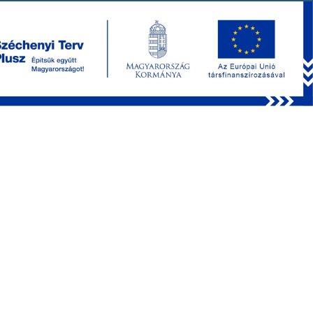
PRODUCTS
FEMTOSmart
Femto3D Atlas
Optional Modules
Behavioral Accessories
Chemical Compounds
Software
Multiphoton microscopy webinar series
APPLICATIONS
Network Imaging
Dendritic Imaging
Uncaging
Optogenetics
Behavioral Studies
3P Imaging
Electrophysiology
Deep Functional Imaging
Voltage Imaging
Blood Flow
FLIM
COMPANY
Contact
Careers
News
Events