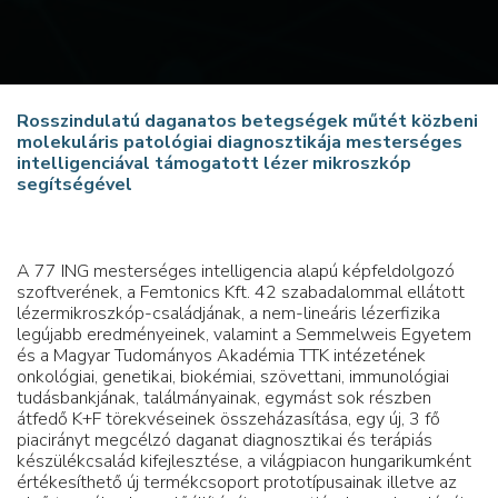
Rosszindulatú daganatos betegségek műtét közbeni
molekuláris patológiai diagnosztikája mesterséges
intelligenciával támogatott lézer mikroszkóp
segítségével
A 77 ING mesterséges intelligencia alapú képfeldolgozó
szoftverének, a Femtonics Kft. 42 szabadalommal ellátott
lézermikroszkóp-családjának, a nem-lineáris lézerfizika
legújabb eredményeinek, valamint a Semmelweis Egyetem
és a Magyar Tudományos Akadémia TTK intézetének
onkológiai, genetikai, biokémiai, szövettani, immunológiai
tudásbankjának, találmányainak, egymást sok részben
átfedő K+F törekvéseinek összeházasítása, egy új, 3 fő
piacirányt megcélzó daganat diagnosztikai és terápiás
készülékcsalád kifejlesztése, a világpiacon hungarikumként
értékesíthető új termékcsoport prototípusainak illetve az