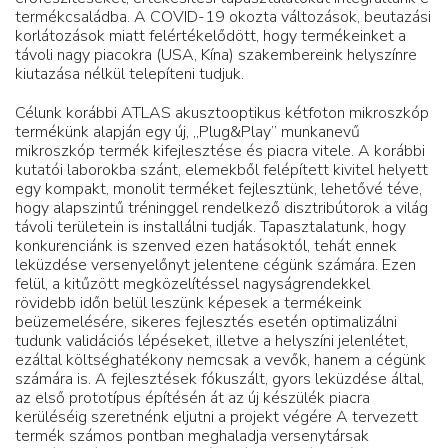
termékcsaládba. A COVID-19 okozta változások, beutazási
korlátozások miatt felértékelődött, hogy termékeinket a
távoli nagy piacokra (USA, Kína) szakembereink helyszínre
kiutazása nélkül telepíteni tudjuk.
Célunk korábbi ATLAS akusztooptikus kétfoton mikroszkóp
termékünk alapján egy új, „Plug&Play” munkanevű
mikroszkóp termék kifejlesztése és piacra vitele. A korábbi
kutatói laborokba szánt, elemekből felépített kivitel helyett
egy kompakt, monolit terméket fejlesztünk, lehetővé téve,
hogy alapszintű tréninggel rendelkező disztribútorok a világ
távoli területein is installálni tudják. Tapasztalatunk, hogy
konkurenciánk is szenved ezen hatásoktól, tehát ennek
leküzdése versenyelőnyt jelentene cégünk számára. Ezen
felül, a kitűzött megközelítéssel nagyságrendekkel
rövidebb időn belül leszünk képesek a termékeink
beüzemelésére, sikeres fejlesztés esetén optimalizálni
tudunk validációs lépéseket, illetve a helyszíni jelenlétet,
ezáltal költséghatékony nemcsak a vevők, hanem a cégünk
számára is. A fejlesztések fókuszált, gyors leküzdése által,
az első prototípus építésén át az új készülék piacra
kerüléséig szeretnénk eljutni a projekt végére A tervezett
termék számos pontban meghaladja versenytársak