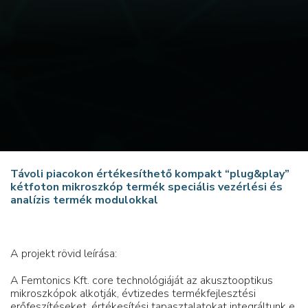
Távoli piacokon értékesíthető kompakt “plug&play”
kétfoton mikroszkóp termék speciális vezérlési és
analízis termék modulokkal
A projekt rövid leírása:
A Femtonics Kft. core technológiáját az akusztooptikus
mikroszkópok alkotják, évtizedes termékfejlesztési
erőfeszítéseket, értékesítési tapasztalatokat integráltunk e