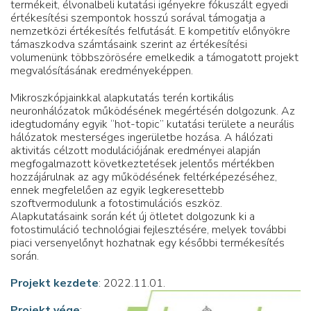
termékeit, élvonalbeli kutatási igényekre fókuszált egyedi
értékesítési szempontok hosszú sorával támogatja a
nemzetközi értékesítés felfutását. E kompetitív előnyökre
támaszkodva számtásaink szerint az értékesítési
volumenünk többszörösére emelkedik a támogatott projekt
megvalósításának eredményeképpen.
Mikroszkópjainkkal alapkutatás terén kortikális
neuronhálózatok működésének megértésén dolgozunk. Az
idegtudomány egyik “hot-topic” kutatási területe a neurális
hálózatok mesterséges ingerületbe hozása. A hálózati
aktivitás célzott modulációjának eredményei alapján
megfogalmazott következtetések jelentős mértékben
hozzájárulnak az agy működésének feltérképezéséhez,
ennek megfelelően az egyik legkeresettebb
szoftvermodulunk a fotostimulációs eszköz.
Alapkutatásaink során két új ötletet dolgozunk ki a
fotostimuláció technológiai fejlesztésére, melyek további
piaci versenyelőnyt hozhatnak egy későbbi termékesítés
során.
Projekt kezdete
: 2022.11.01.
Projekt vége
: