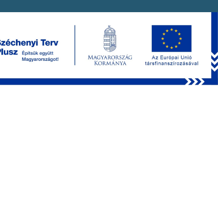
PRODUCTS
FEMTOSmart
Femto3D Atlas
Optional Modules
Behavioral Accessories
Chemical Compounds
Software
Multiphoton microscopy webinar series
APPLICATIONS
Network Imaging
Dendritic Imaging
Uncaging
Optogenetics
Behavioral Studies
3P Imaging
Electrophysiology
Deep Functional Imaging
Voltage Imaging
Blood Flow
FLIM
COMPANY
Contact