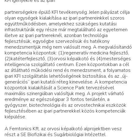
KFI igényekre és az ipari
partnerségekre épülő KFI tevékenység. Jelen pályázat célja
olyan egységek kialakítása az ipari partnereinkkel szoros
együttműködésben, amelyekhez szükséges kutatási
infrastruktúrák egy része már megtalálható az egyetemen
illetve az ipari partnereknél, azonban technológia
fejlesztésük, egységbe szervezésük és hatékony
menedzsmentjük még nem valósult meg. A megvalósítandó
kompetencia központok: (1)regeneratív medicina fejlesztő,
(2)katéterfejlesztő, (3)orvosi képalkotó és (4)mesterséges
intelligencia szolgáltató centrum. Ezen központokban a cél
az átlátható működési rend és menedzsment, a folyamatos
ipari KFI szolgáltatás lehetőségének biztosítása, és az „új-
generációs” ipari kutatói réteg kinevelése. A kompetencia
központok kialakítását a Science Park tervezésével
maximális szinergiában valósítjuk meg. A projekt várható
eredménye az egészségipar 3 fontos területén, a
gyógyszer, biotechnológia és az orvostechnikai eszközök
fejlesztésében az ipari partnerekkel közös kompetenciák
kiépülése.
A Femtonics Kft. az orvosi képalkotó alprojektben vesz
részt a SE Biofizikai és Sugárbiológiai Intézettel