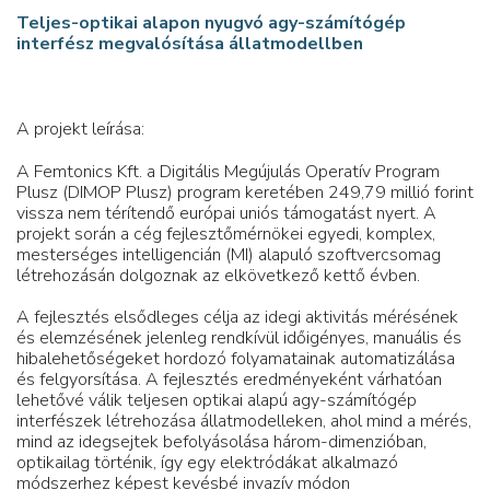
Teljes-optikai alapon nyugvó agy-számítógép
interfész megvalósítása állatmodellben
A projekt leírása:
A Femtonics Kft. a Digitális Megújulás Operatív Program
Plusz (DIMOP Plusz) program keretében 249,79 millió forint
vissza nem térítendő európai uniós támogatást nyert. A
projekt során a cég fejlesztőmérnökei egyedi, komplex,
mesterséges intelligencián (MI) alapuló szoftvercsomag
létrehozásán dolgoznak az elkövetkező kettő évben.
A fejlesztés elsődleges célja az idegi aktivitás mérésének
és elemzésének jelenleg rendkívül időigényes, manuális és
hibalehetőségeket hordozó folyamatainak automatizálása
és felgyorsítása. A fejlesztés eredményeként várhatóan
lehetővé válik teljesen optikai alapú agy-számítógép
interfészek létrehozása állatmodelleken, ahol mind a mérés,
mind az idegsejtek befolyásolása három-dimenzióban,
optikailag történik, így egy elektródákat alkalmazó
módszerhez képest kevésbé invazív módon