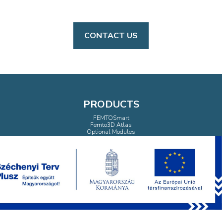
CONTACT US
PRODUCTS
FEMTOSmart
Femto3D Atlas
Optional Modules
Behavioral Accessories
Chemical Compounds
Software
Multiphoton microscopy webinar series
APPLICATIONS
Network Imaging
Dendritic Imaging
Uncaging
Optogenetics
Behavioral Studies