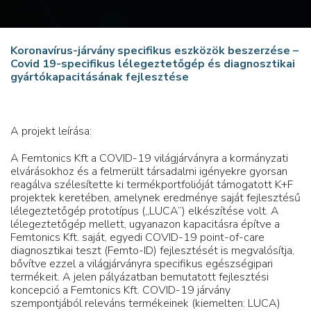
Koronavírus-járvány specifikus eszközök beszerzése –
Covid 19-specifikus lélegeztetőgép és diagnosztikai
gyártókapacitásának fejlesztése
A projekt leírása:
A Femtonics Kft a COVID-19 világjárványra a kormányzati
elvárásokhoz és a felmerült társadalmi igényekre gyorsan
reagálva szélesítette ki termékportfolióját támogatott K+F
projektek keretében, amelynek eredménye saját fejlesztésű
lélegeztetőgép prototípus („LUCA”) elkészítése volt. A
lélegeztetőgép mellett, ugyanazon kapacitásra építve a
Femtonics Kft. saját, egyedi COVID-19 point-of-care
diagnosztikai teszt (Femto-ID) fejlesztését is megvalósítja,
bővítve ezzel a világjárványra specifikus egészségipari
termékeit. A jelen pályázatban bemutatott fejlesztési
koncepció a Femtonics Kft. COVID-19 járvány
szempontjából releváns termékeinek (kiemelten: LUCA)