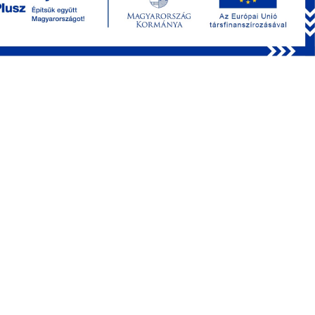
Chemical Compounds
Software
Multiphoton microscopy webinar series
APPLICATIONS
Network Imaging
Dendritic Imaging
Uncaging
Optogenetics
Behavioral Studies
3P Imaging
Electrophysiology
Deep Functional Imaging
Voltage Imaging
Blood Flow
FLIM
COMPANY
Contact
Careers
News
Events
Publications
Projects
Service&Support
Downloads
Local distributors
FEMTO3D Atlas demo rooms
FEMTOSmart demo rooms