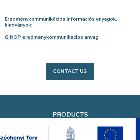
Eredménykommunikációs információs anyagok,
kiadványok:
GINOP eredmenykommunikacios anyag
CONTACT US
PRODUCTS
FEMTOSmart
Femto3D Atlas
Optional Modules
Behavioral Accessories