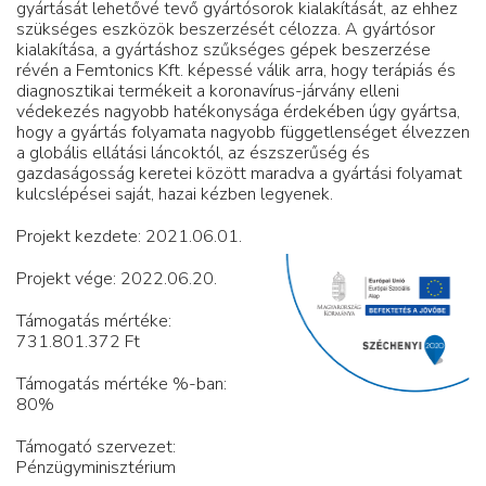
gyártását lehetővé tevő gyártósorok kialakítását, az ehhez
szükséges eszközök beszerzését célozza. A gyártósor
kialakítása, a gyártáshoz szűkséges gépek beszerzése
révén a Femtonics Kft. képessé válik arra, hogy terápiás és
diagnosztikai termékeit a koronavírus-járvány elleni
védekezés nagyobb hatékonysága érdekében úgy gyártsa,
hogy a gyártás folyamata nagyobb függetlenséget élvezzen
a globális ellátási láncoktól, az észszerűség és
gazdaságosság keretei között maradva a gyártási folyamat
kulcslépései saját, hazai kézben legyenek.
Projekt kezdete: 2021.06.01.
Projekt vége: 2022.06.20.
Támogatás mértéke:
731.801.372 Ft
Támogatás mértéke %-ban:
80%
Támogató szervezet:
Pénzügyminisztérium