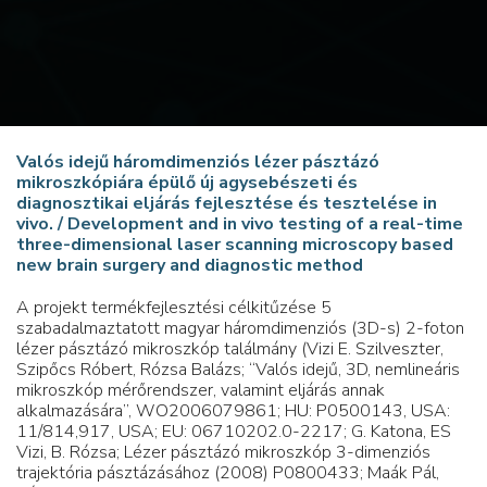
Valós idejű háromdimenziós lézer pásztázó
mikroszkópiára épülő új agysebészeti és
diagnosztikai eljárás fejlesztése és tesztelése in
vivo. / Development and in vivo testing of a real-time
three-dimensional laser scanning microscopy based
new brain surgery and diagnostic method
A projekt termékfejlesztési célkitűzése 5
szabadalmaztatott magyar háromdimenziós (3D-s) 2-foton
lézer pásztázó mikroszkóp találmány (Vizi E. Szilveszter,
Szipőcs Róbert, Rózsa Balázs; “Valós idejű, 3D, nemlineáris
mikroszkóp mérőrendszer, valamint eljárás annak
alkalmazására”, WO2006079861; HU: P0500143, USA:
11/814,917, USA; EU: 06710202.0-2217; G. Katona, ES
Vizi, B. Rózsa; Lézer pásztázó mikroszkóp 3-dimenziós
trajektória pásztázásához (2008) P0800433; Maák Pál,