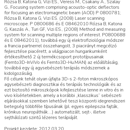
Rózsa B, Katona G, Vizi ES., Veress M., Csakany A., Szalay
G., Focusing system comprising acousto-optic deflectors
for focusing an electromagnetic beam (AOD) P 0800781;
Rózsa B, Katona G, Vizi ES. (2008) Laser scanning
microscope. P 0800686 és E 08462010 Rózsa B, Katona
G, Kaszás A., Turi GF, Vizi ES., (2008) Method and measuring
system for scanning multiple regions of interest. P0800688
és E 08462011), továbbá egy új elektrofiziológiai módszer
a francia partnerrel összehangolt, 3 piacirányt megcélzó
fejlesztése piacérett, a világpiacon hungarikumként
értékesíthető 2 új termékcsoport prototípusainak
(Femto3D-InViVo és Femto3D-Hu.MAN) az előállításáig,
továbbá egy új agysebészeti terápiás módszernek a
kidolgozásáig.
Fő célunk tehát olyan újfajta 3D-s 2-foton mikroszkópos
agysebészeti diagnosztikai és terápiás technológiák és az
ezt biztosító mikroszkópok kifejlesztése lenne in vitro és in
vivo kísérletekben, amely a korábbi „klasszikus” sebészeti
eljárásokkal szemben lehetővé teszi központi idegrendszeri
betegség többféle típusának (pl. egyes epilepszia fajták,
krónikus neuropáthiák….) automatizált, sejt-, illetve
sejthálózati szintű lézeres terápiáját.
Projekt kezdete: 2012.03.20.