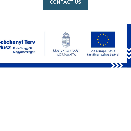
CONTACT US
PRODUCTS
FEMTOSmart
Femto3D Atlas
Optional Modules
Behavioral Accessories
Chemical Compounds
Software
Multiphoton microscopy webinar series
APPLICATIONS
Network Imaging
Dendritic Imaging
Uncaging
Optogenetics
Behavioral Studies
3P Imaging
Electrophysiology
Deep Functional Imaging
Voltage Imaging
Blood Flow