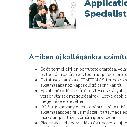
Applicati
Specialist
Amiben új kollégánkra számít
Saját termékeinken bemutatók tartása, val
biztosítása az értékesítést megelőző (pre-
Oktatások tartása a FEMTONICS termékekről
alkalmazásaihoz kapcsolódó technikákról.
Együttműködés az értékesítési osztállyal a 
versenytársak megoldásainak, illetve azok e
megértése érdekében.
SOP-k (szabványos működési eljárások) írás
alkalmazásspecifikus műszaki tartalmak kés
marketingosztály számára igény szerint.
Piaci visszajelzések adása és részvétel új 