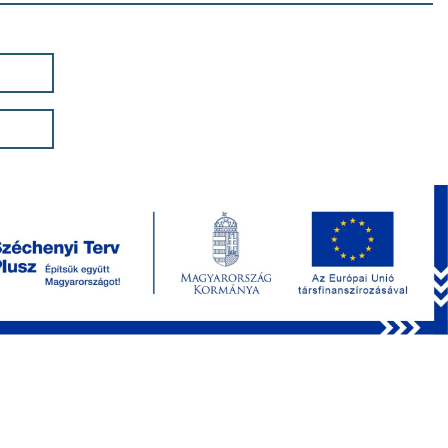
ata
oviding