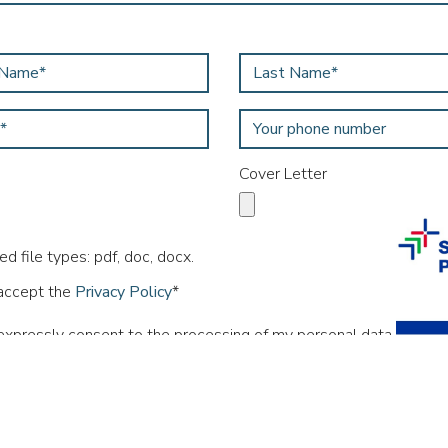
Cover Letter
d file types: pdf, doc, docx.
 accept the
Privacy Policy
*
 expressly consent to the processing of my personal data for the
ose of being informed about open or available positions at the D
roller, for a maximum period of 5 (five) years from the date of pr
ersonal data.