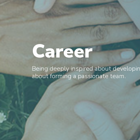
Career
Being deeply inspired about developin
about forming a passionate team.