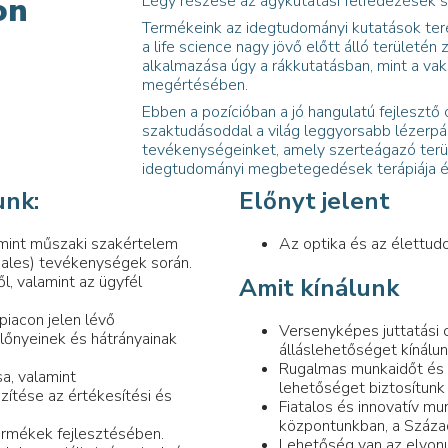
on
Légy részese az agykutatási felfedezések 
Termékeink az idegtudományi kutatások teré
a life science nagy jövő előtt álló területén 
alkalmazása úgy a rákkutatásban, mint a vak
megértésében.
Ebben a pozícióban a jó hangulatú fejleszt
szaktudásoddal a világ leggyorsabb lézerpá
tevékenységeinket, amely szerteágazó terület
idegtudományi megbetegedések terápiája és
unk:
Előnyt jelent
amint műszaki szakértelem
Az optika és az élettud
sales) tevékenységek során.
, valamint az ügyfél
Amit kínálunk
piacon jelen lévő
Versenyképes juttatási 
lőnyeinek és hátrányainak
álláslehetőséget kínálu
Rugalmas munkaidőt és 
a, valamint
lehetőséget biztosítunk
zítése az értékesítési és
Fiatalos és innovatív m
központunkban, a Század
termékek fejlesztésében.
Lehetőség van az elvonu