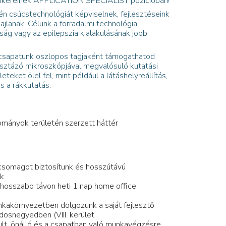
sikereinek APPLICATION SPECIALIST pozícióban!
n csúcstechnológiát képviselnek, fejlesztéseink
zajlanak. Célunk a forradalmi technológia
ság vagy az epilepszia kialakulásának jobb
ő csapatunk oszlopos tagjaként támogathatod
sztázó mikroszkópjával megvalósuló kutatási
eket ölel fel, mint például a látáshelyreállítás,
 a rákkutatás.
ományok területén szerzett háttér
csomagot biztosítunk és hosszútávú
nk
hosszabb távon heti 1 nap home office
unkakörnyezetben dolgozunk a saját fejlesztő
osnegyedben (VIII. kerület
lt, önálló és a csapatban való munkavégzésre