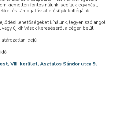
lem kiemelten fontos nálunk: segítjük egymást,
ekkel és támogatással erősítjük kollégáink
jlődési lehetőségeket kínálunk, legyen szó angol
l vagy új kihívások kereséséről a cégen belül.
atározatlan idejű
idő
st, VIII. kerület, Asztalos Sándor utca 9.