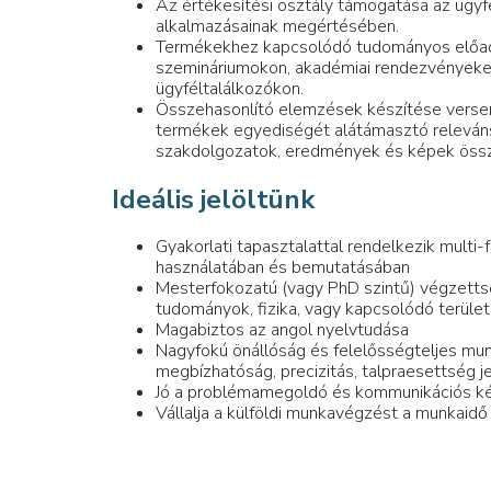
Az értékesítési osztály támogatása az ügyfe
alkalmazásainak megértésében.
Termékekhez kapcsolódó tudományos előad
szemináriumokon, akadémiai rendezvényeken
ügyféltalálkozókon.
Összehasonlító elemzések készítése versen
termékek egyediségét alátámasztó releváns
szakdolgozatok, eredmények és képek öss
Ideális jelöltünk
Gyakorlati tapasztalattal rendelkezik multi
használatában és bemutatásában
Mesterfokozatú (vagy PhD szintű) végzettsé
tudományok, fizika, vagy kapcsolódó terüle
Magabiztos az angol nyelvtudása
Nagyfokú önállóság és felelősségteljes mu
megbízhatóság, precizitás, talpraesettség j
Jó a problémamegoldó és kommunikációs k
Vállalja a külföldi munkavégzést a munkaid