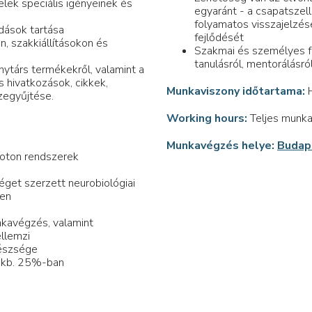
lek speciális igényeinek és
egyaránt - a csapatszel
folyamatos visszajelzés
ások tartása
fejlődését
, szakkiállításokon és
Szakmai és személyes fe
tanulásról, mentorálásró
ytárs termékekről, valamint a
 hivatkozások, cikkek,
Munkaviszony időtartama:
H
zegyűjtése.
Working hours:
Teljes munka
Munkavégzés helye:
Budape
-foton rendszerek
get szerzett neurobiológiai
ten
nkavégzés, valamint
ellemzi
észsége
ő kb. 25%-ban