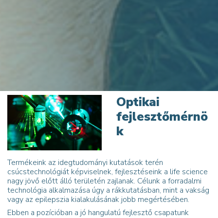
Optikai
fejlesztőmérnö
k
Termékeink az idegtudományi kutatások terén
csúcstechnológiát képviselnek, fejlesztéseink a life science
nagy jövő előtt álló területén zajlanak. Célunk a forradalmi
technológia alkalmazása úgy a rákkutatásban, mint a vakság
vagy az epilepszia kialakulásának jobb megértésében.
Ebben a pozícióban a jó hangulatú fejlesztő csapatunk