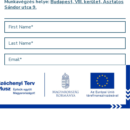
Munkavégzés helye:
Budapest, VIII. kerület, Asztalos
Sándor utca 9.
CV*
Cover Letter