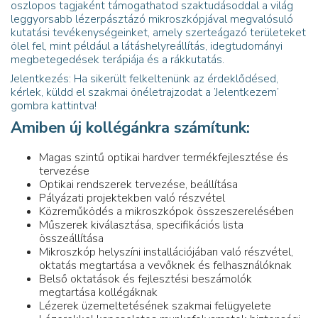
oszlopos tagjaként támogathatod szaktudásoddal a világ
leggyorsabb lézerpásztázó mikroszkópjával megvalósuló
kutatási tevékenységeinket, amely szerteágazó területeket
ölel fel, mint például a látáshelyreállítás, idegtudományi
megbetegedések terápiája és a rákkutatás.
Jelentkezés: Ha sikerült felkeltenünk az érdeklődésed,
kérlek, küldd el szakmai önéletrajzodat a ’Jelentkezem’
gombra kattintva!
Amiben új kollégánkra számítunk:
Magas szintű optikai hardver termékfejlesztése és
tervezése
Optikai rendszerek tervezése, beállítása
Pályázati projektekben való részvétel
Közreműködés a mikroszkópok összeszerelésében
Műszerek kiválasztása, specifikációs lista
összeállítása
Mikroszkóp helyszíni installációjában való részvétel,
oktatás megtartása a vevőknek és felhasználóknak
Belső oktatások és fejlesztési beszámolók
megtartása kollégáknak
Lézerek üzemeltetésének szakmai felügyelete