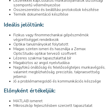
Lézerekkel kapcsolatos munkafolyamatok biztonsági
szempontú véleményezése
Összeszerelési és beállítási protokollok készítése
Termék dokumentáció készítése
Ideális jelöltünk:
Fizikus vagy finommechanikai gépészmérnök
végzettséggel rendelkezik
Optikai tanulmányokat folytatott
Magas szinten ismeri és használja a Zemax
OpticStudio optikai tervező szoftvert
Lézeres szakmai tapasztalattal bír
Magabiztos az angol nyelvtudása
Nagyfokú önállóság és felelősségteljes munkavégzés,
valamint megbízhatóság, precizitás, talpraesettség
jellemzi
Jó a problémamegoldó és kommunikációs készsége
Előnyként értékeljük:
MATLAB ismeret
Mikroszkóp fejlesztésben szerzett tapasztalat