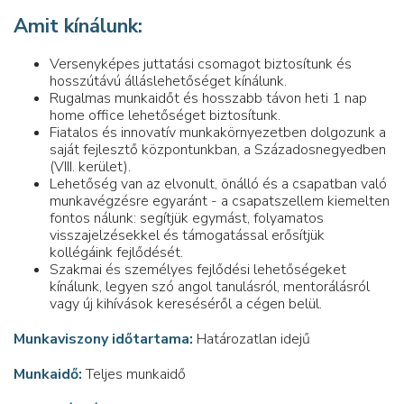
Amit kínálunk:
Versenyképes juttatási csomagot biztosítunk és
hosszútávú álláslehetőséget kínálunk.
Rugalmas munkaidőt és hosszabb távon heti 1 nap
home office lehetőséget biztosítunk.
Fiatalos és innovatív munkakörnyezetben dolgozunk a
saját fejlesztő központunkban, a Századosnegyedben
(VIII. kerület).
Lehetőség van az elvonult, önálló és a csapatban való
munkavégzésre egyaránt - a csapatszellem kiemelten
fontos nálunk: segítjük egymást, folyamatos
visszajelzésekkel és támogatással erősítjük
kollégáink fejlődését.
Szakmai és személyes fejlődési lehetőségeket
kínálunk, legyen szó angol tanulásról, mentorálásról
vagy új kihívások kereséséről a cégen belül.
Munkaviszony időtartama:
Határozatlan idejű
Munkaidő:
Teljes munkaidő